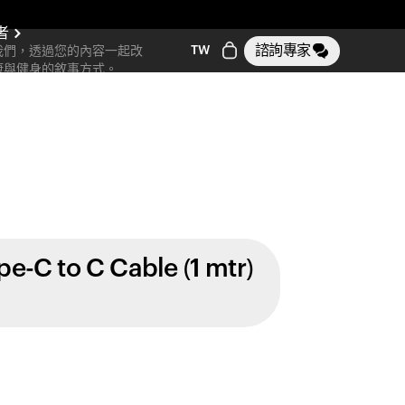
者
諮詢專家
TW
我們，透過您的內容一起改
康與健身的敘事方式。
pe-C to C Cable (1 mtr)