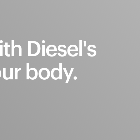
ith
Diesel's
ur
body.