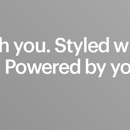
h
you.
Styled
w
.
Powered
by
yo