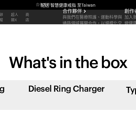
合作夥伴
配送
智慧健康戒指
至Taiwan
合作夥伴
創作
全新 Ultrahuman 體驗。即將推出。
卵
超人
商
與我們在醫療照護、運動科學與
加入
蹤
類X
店
通路領域展開合作，以規模化交
變健
配送
智慧健康戒指
至Taiwan
付可衡量的成果。
What's in
the box
ng
Diesel Ring Charger
Ty