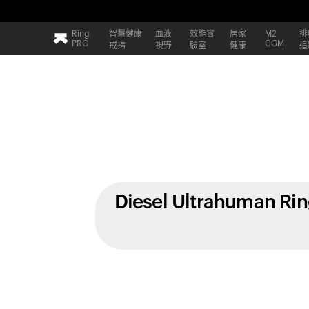
Ring
智慧健康
血液
效能實
居家
M2
排
PRO
CGM
戒指
視野
驗室
健康
追
Diesel Ultrahuman Ri