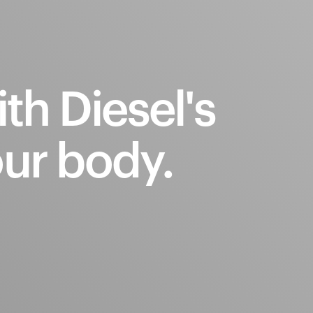
ith
Diesel's
ur
body.