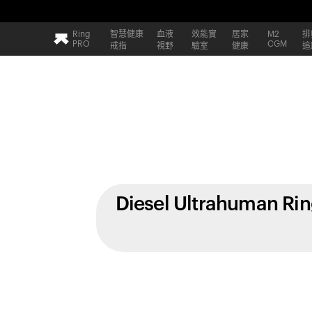
Ring
智慧健康
血液
效能實
居家
M2
排
PRO
CGM
戒指
視野
驗室
健康
追
Diesel Ultrahuman Ri