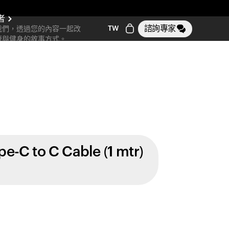
者
諮詢專家
TW
我們，透過您的內容一起改
康與健身的敘事方式。
pe-C to C Cable (1 mtr)