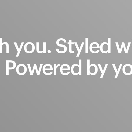
h
you.
Styled
w
.
Powered
by
yo