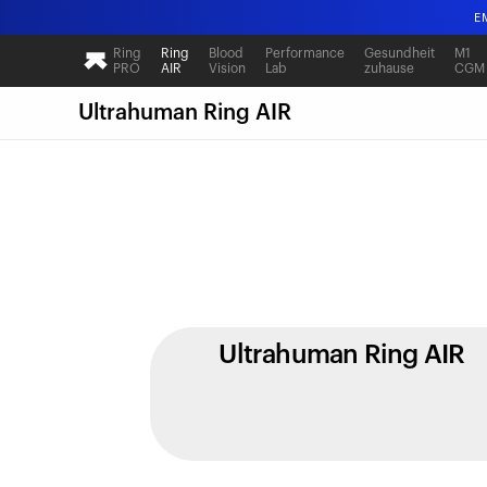
E
Ring
Ring
Blood
Performance
Gesundheit
M1
PRO
AIR
Vision
Lab
zuhause
CGM
E
Ultrahuman Ring AIR
Ultrahuman Ring AIR