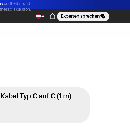
esundheits- und
EN
itnessdiskussion.
Experten sprechen
AT
EN
Kabel Typ C auf C (1 m)