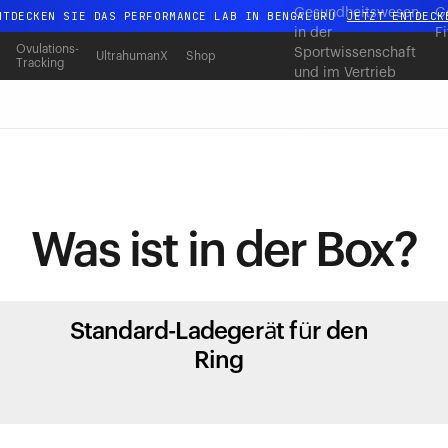
Gesundheitswesen,
G
NTDECKEN SIE DAS PERFORMANCE LAB IN BENGALURU
JETZT ENTDECK
in der
F
Ganz neues Ultrahuman-Erlebnis. Demnächst.
Ovulations-
Sportwissenschaft
UltrahumanX
Shop
Tracking
und im Vertrieb
NTDECKEN SIE DAS PERFORMANCE LAB IN BENGALURU
JETZT ENTDECK
zusammen, um
messbare
Ergebnisse in
großem Maßstab zu
liefern.
Was ist
in der Box?
Standard-Ladegerät für den
Ring