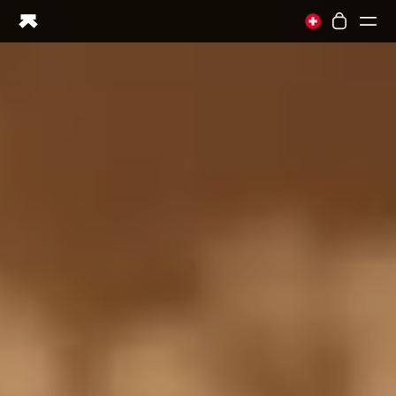
Ring PRO
Ring AIR
Blood Vision
Performance Lab
ホームヘルス
M1 CGM
排卵トラッキング
UltrahumanX
ストア
パートナーシップ
パートナー
クリエイター