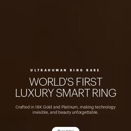
ULTRAHUMAN RING RARE
W
O
R
L
D
'
S
F
I
R
S
T
L
U
X
U
R
Y
S
M
A
R
T
R
I
N
G
Crafted in 18K Gold and Platinum, making technology
invisible, and beauty unforgettable.