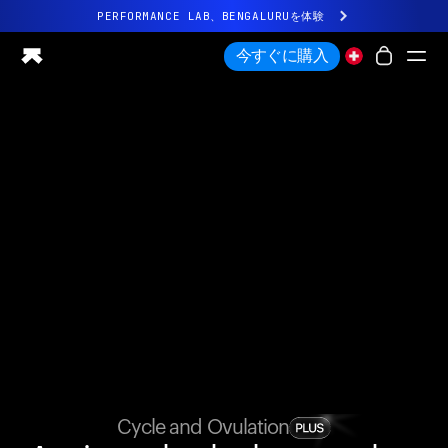
PERFORMANCE LAB、BENGALURUを体験
まったく新しいUltrahuman体験。近日公開。
今すぐに購入
PERFORMANCE LAB、BENGALURUを体験
Ring PRO
Ring AIR
Blood Vision
Performance Lab
ホームヘルス
M1 CGM
排卵トラッキング
UltrahumanX
ストア
パートナーシップ
パートナー
クリエイター
Cycle and Ovulation