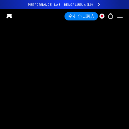
PERFORMANCE LAB、BENGALURUを体験
まったく新しいUltrahuman体験。近日公開。
今すぐに購入
PERFORMANCE LAB、BENGALURUを体験
Ring PRO
Ring AIR
Blood Vision
Performance Lab
ホームヘルス
M1 CGM
排卵トラッキング
UltrahumanX
ストア
パートナーシップ
パートナー
クリエイター