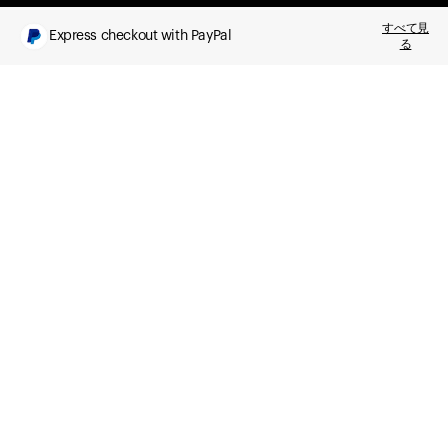
すべて見
Express checkout with PayPal
る
What you get
Daily health insights, powered by Ultrahuman Ring
Sleep, HRV, temperature, and movement tracking
Clue Plus included
Advanced cycle tracking, deeper analysis,