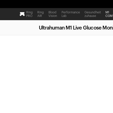
Ring
Ring
Blood
Performance
Gesundheit
M1
PRO
AIR
Vision
Lab
zuhause
CGM
Ultrahuman M1 Live Glucose Moni