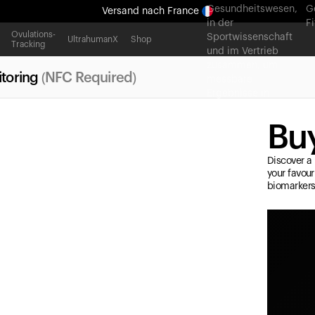
Gesundheitswesen,
G
Versand
nach France
in der
F
Ganz neues Ultrahuman-Erlebnis. Demnächst.
Ovulations-
Sportwissenschaft
UltrahumanX
Shop
Tracking
und im Vertrieb
Versand
nach France
zusammen, um
toring
(NFC Required)
messbare
Ergebnisse in
großem Maßstab zu
liefern.
Buy
Discover a 
your favour
biomarkers