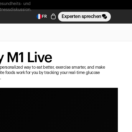
esundheits- und
itnessdiskussion.
Experten sprechen
FR
 M1 Live
personalized way to eat better, exercise smarter, and make
ite foods work for you by tracking your real-time glucose
.