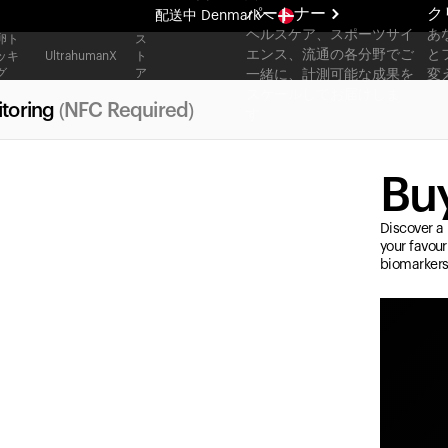
パートナー
ク
配送中
Denmarkへ
ヘルスケア、スポーツサイ
あ
卵ト
ス
まったく新しいUltrahuman体験。近日公開。
エンス、流通の各分野でご
と
ッキ
ト
UltrahumanX
グ
ア
一緒に、計測可能な成果を
変
配送中
Denmarkへ
スケールしてお届けしま
toring
(NFC Required)
す。
Buy
Discover a 
your favour
biomarkers