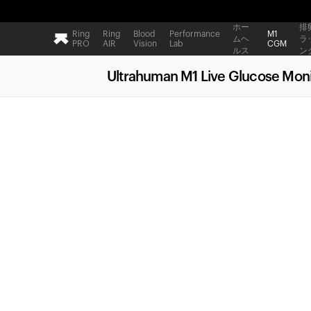
ホー
排
Ring
Ring
Blood
Performance
M1
ムヘ
ラ
PRO
AIR
Vision
Lab
CGM
ルス
ン
Ultrahuman M1 Live Glucose Moni