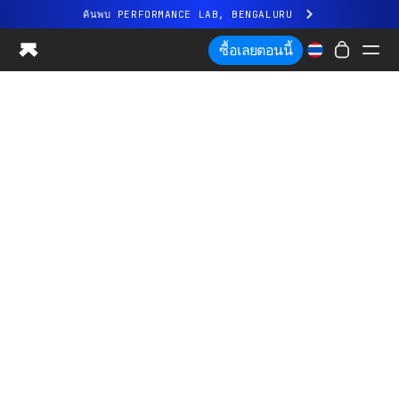
ค้นพบ PERFORMANCE LAB, BENGALURU
ประสบการณ์ Ultrahuman ใหม่ล่าสุด เร็วๆ นี้
ซื้อเลยตอนนี้
ค้นพบ PERFORMANCE LAB, BENGALURU
Ring PRO
Ring AIR
การมองเห็นเส้นเลือด
Performance Lab
สุขภาพที่บ้าน
M1 CGM
การติดตามการตกไข่
UltrahumanX
ร้านค้า
ความร่วมมือ
พาร์ทเนอร์