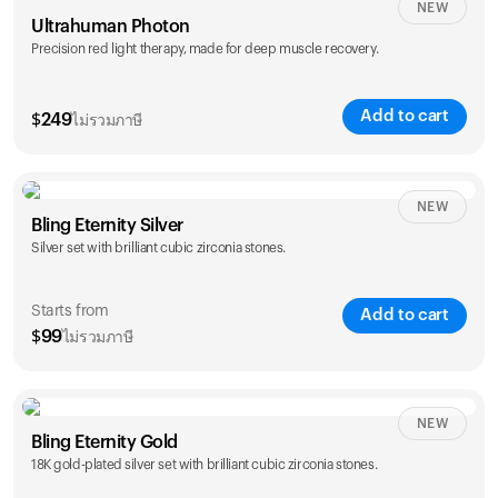
NEW
Ultrahuman Photon
Precision red light therapy, made for deep muscle recovery.
Add to cart
$
249
ไม่รวมภาษี
NEW
Bling Eternity Silver
Silver set with brilliant cubic zirconia stones.
Starts from
Add to cart
$
99
ไม่รวมภาษี
NEW
Single
Duo
Bling Eternity Gold
$
99
$
169
18K gold-plated silver set with brilliant cubic zirconia stones.