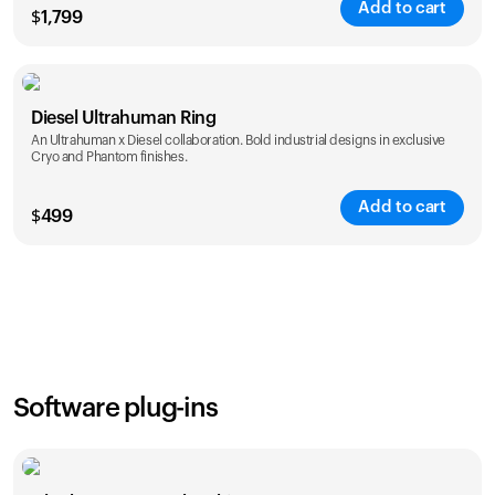
Add to cart
$
1,799
Color
Diesel Ultrahuman Ring
An Ultrahuman x Diesel collaboration. Bold industrial designs in exclusive
Cryo and Phantom finishes.
Add to cart
$
499
Color
Software plug-ins