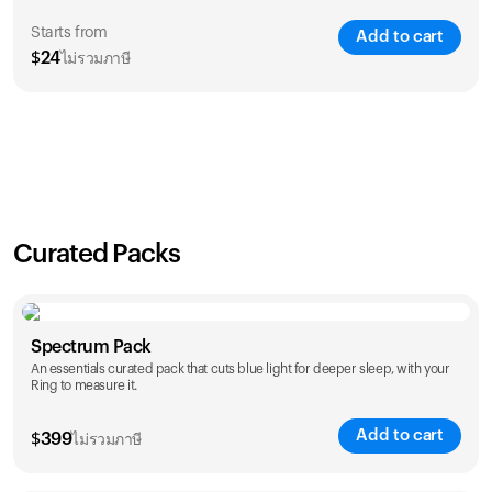
Starts from
Add to cart
$
24
ไม่รวมภาษี
SAVE
21
%
1 Year
2 Years
$
24
$
38
Curated Packs
Spectrum Pack
An essentials curated pack that cuts blue light for deeper sleep, with your
Ring to measure it.
Add to cart
$
399
ไม่รวมภาษี