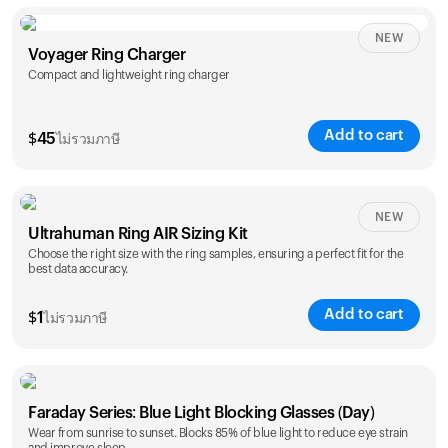
NEW
Voyager Ring Charger
Compact and lightweight ring charger
Add to cart
$
45
ไม่รวมภาษี
Size
NEW
Ultrahuman Ring AIR Sizing Kit
5
6
7
8
9
10
Choose the right size with the ring samples, ensuring a perfect fit for the
best data accuracy.
Opted for
11
12
13
14
ring sizing
Add to cart
kit
$
1
ไม่รวมภาษี
Faraday Series: Blue Light Blocking Glasses (Day)
Wear from sunrise to sunset. Blocks 85% of blue light to reduce eye strain