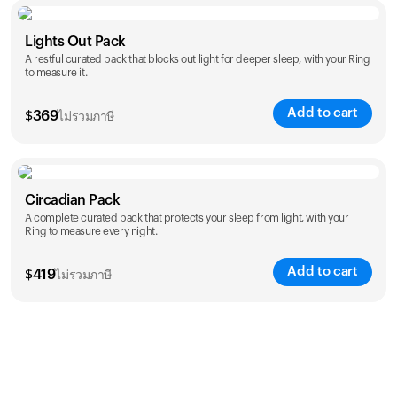
Color
Lights Out Pack
A restful curated pack that blocks out light for deeper sleep, with your Ring
to measure it.
Add to cart
$
369
ไม่รวมภาษี
Color
Circadian Pack
A complete curated pack that protects your sleep from light, with your
Ring to measure every night.
Add to cart
$
419
ไม่รวมภาษี
Color