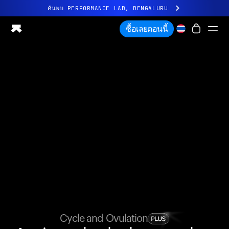
ค้นพบ PERFORMANCE LAB, BENGALURU
ประสบการณ์ Ultrahuman ใหม่ล่าสุด เร็วๆ นี้
ซื้อเลยตอนนี้
ค้นพบ PERFORMANCE LAB, BENGALURU
Ring PRO
Ring AIR
การมองเห็นเส้นเลือด
Performance Lab
สุขภาพที่บ้าน
M1 CGM
การติดตามการตกไข่
UltrahumanX
ร้านค้า
ความร่วมมือ
Cycle and Ovulation
พาร์ทเนอร์