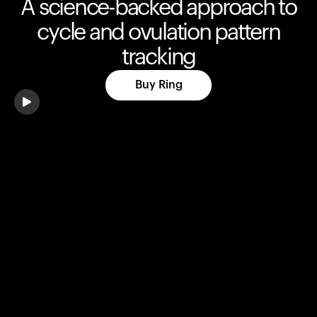
A science-backed approach to
ผู้สร้าง
cycle and ovulation pattern
tracking
Buy Ring