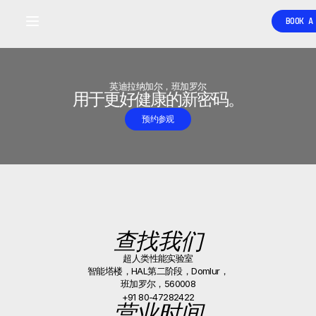
室
BOOK A
Signals captured by Performance Lab
专为长寿与运动表现打造。
•
BOOK A CALLBACK
英迪拉纳加尔，班加罗尔
用于更好健康的新密码。
预约参观
查找我们
超人类性能实验室
智能塔楼，HAL第二阶段，Domlur，
班加罗尔，560008
+91 80-47282422
营业时间