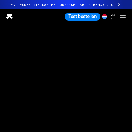
ENTDECKEN SIE DAS PERFORMANCE LAB IN BENGALURU
Ganz neues Ultrahuman-Erlebnis. Demnächst.
Test bestellen
ENTDECKEN SIE DAS PERFORMANCE LAB IN BENGALURU
Ring PRO
Ring AIR
Blood Vision
Performance Lab
Gesundheit zuhause
M1 CGM
Ovulations-Tracking
UltrahumanX
Shop
Partnerschaften
Partner
Entwickler