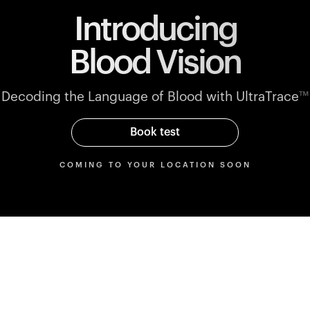
Introducing
Blood Vision
Decoding the Language of Blood with UltraTrace
™
Book test
COMING TO YOUR LOCATION SOON
Parameters
rmance
Blood markers mapped to
performance blood