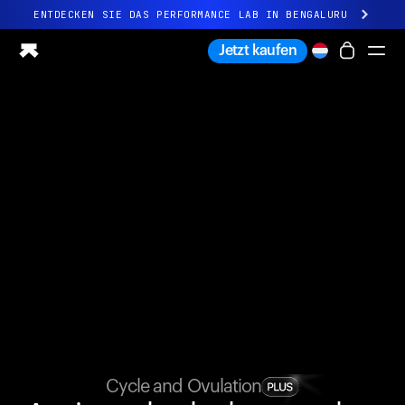
ENTDECKEN SIE DAS PERFORMANCE LAB IN BENGALURU
Ganz neues Ultrahuman-Erlebnis. Demnächst.
Jetzt kaufen
ENTDECKEN SIE DAS PERFORMANCE LAB IN BENGALURU
Ring PRO
Ring AIR
Blood Vision
Performance Lab
Gesundheit zuhause
M1 CGM
Ovulations-Tracking
UltrahumanX
Shop
Partnerschaften
Partner
Entwickler
Cycle and Ovulation