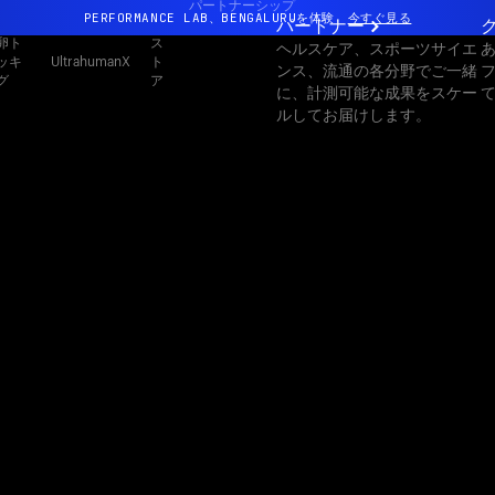
パートナーシップ
PERFORMANCE LAB、BENGALURUを体験
今すぐ見る
パートナー
卵ト
ス
ヘルスケア、スポーツサイエ
まったく新しいUltrahuman体験。近日公開。
ッキ
ト
UltrahumanX
ンス、流通の各分野でご一緒
グ
ア
PERFORMANCE LAB、BENGALURUを体験
今すぐ見る
に、計測可能な成果をスケー
ルしてお届けします。