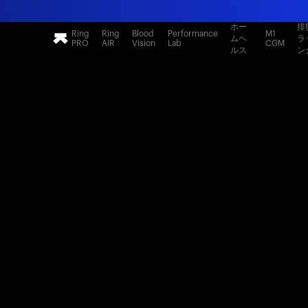
ホー
排
Ring
Ring
Blood
Performance
M1
ムヘ
ラ
PRO
AIR
Vision
Lab
CGM
ルス
ン