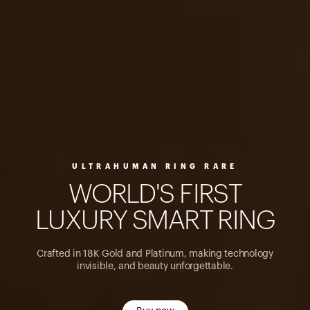
ULTRAHUMAN RING RARE
W
O
R
L
D
'
S
F
I
R
S
T
L
U
X
U
R
Y
S
M
A
R
T
R
I
N
G
Crafted in 18K Gold and Platinum, making technology
invisible, and beauty unforgettable.