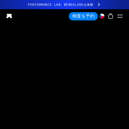
PERFORMANCE LAB、BENGALURUを体験
まったく新しいUltrahuman体験。近日公開。
検査を予約
PERFORMANCE LAB、BENGALURUを体験
Ring PRO
Ring AIR
Blood Vision
Performance Lab
ホームヘルス
M1 CGM
排卵トラッキング
UltrahumanX
ストア
パートナーシップ
パートナー
クリエイター