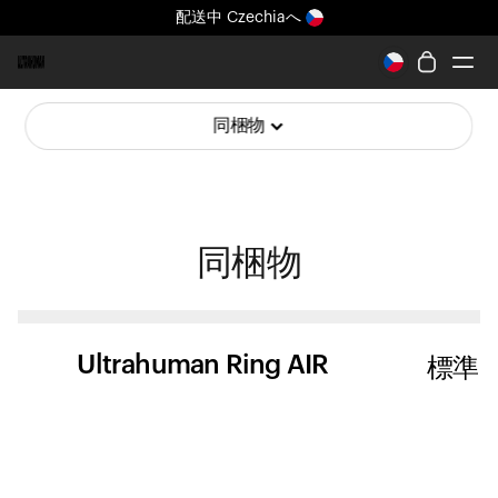
配送中
Czechiaへ
まったく新しいUltrahuman体験。近日公開。
配送中
Czechiaへ
同梱物
Ring PRO
Ring AIR
Blood Vision
Performance Lab
同梱物
ホームヘルス
M1 CGM
排卵トラッキング
UltrahumanX
Ultrahuman Ring AIR
標準
ストア
パートナーシップ
パートナー
クリエイター