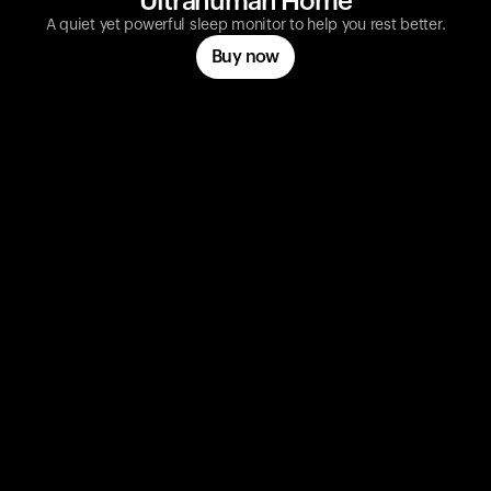
Ultrahuman Home
A quiet yet powerful sleep monitor to help you rest better.
Buy now