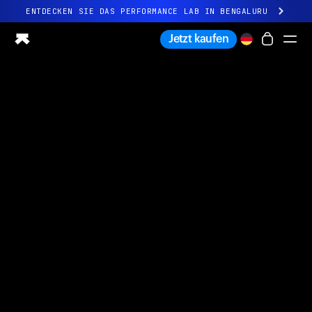
ENTDECKEN SIE DAS PERFORMANCE LAB IN BENGALURU
Ganz neues Ultrahuman-Erlebnis. Demnächst.
Jetzt kaufen
ENTDECKEN SIE DAS PERFORMANCE LAB IN BENGALURU
Ring PRO
Ring AIR
Blood Vision
Performance Lab
Gesundheit zuhause
M1 CGM
Ovulations-Tracking
UltrahumanX
Shop
Partnerschaften
Partner
Entwickler