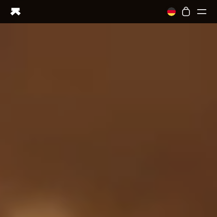
Ring PRO
Ring AIR
Blood Vision
Performance Lab
Gesundheit zuhause
M1 CGM
Ovulations-Tracking
UltrahumanX
Shop
Partnerschaften
Partner
Entwickler