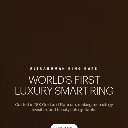
ULTRAHUMAN RING RARE
W
O
R
L
D
'
S
F
I
R
S
T
L
U
X
U
R
Y
S
M
A
R
T
R
I
N
G
Crafted in 18K Gold and Platinum, making technology
invisible, and beauty unforgettable.