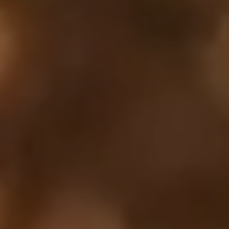
Ihr Warenkorb ist leer
Es sieht so aus, als hätten Sie noch nichts hinzugefügt.
Entdecken Sie unsere Produkte, um loszulegen.
Zurück zum Stöbern