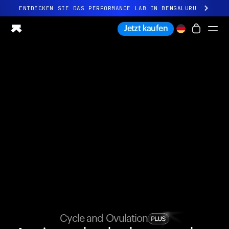
ENTDECKEN SIE DAS PERFORMANCE LAB IN BENGALURU
Ganz neues Ultrahuman-Erlebnis. Demnächst.
Jetzt kaufen
ENTDECKEN SIE DAS PERFORMANCE LAB IN BENGALURU
Ring PRO
Ring AIR
Blood Vision
Performance Lab
Gesundheit zuhause
M1 CGM
Ovulations-Tracking
UltrahumanX
Shop
Partnerschaften
Partner
Entwickler
Cycle and Ovulation