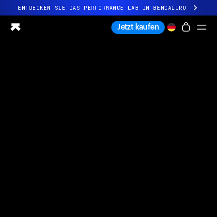
ENTDECKEN SIE DAS PERFORMANCE LAB IN BENGALURU
Ganz neues Ultrahuman-Erlebnis. Demnächst.
Jetzt kaufen
ENTDECKEN SIE DAS PERFORMANCE LAB IN BENGALURU
Ring PRO
Ring AIR
Blood Vision
Performance Lab
Gesundheit zuhause
M1 CGM
Ovulations-Tracking
UltrahumanX
Shop
Partnerschaften
Partner
Entwickler