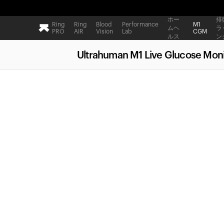
ホー
排
Ring
Ring
Blood
Performance
M1
ムヘ
ラ
PRO
AIR
Vision
Lab
CGM
ルス
ン
Ultrahuman M1 Live Glucose Moni