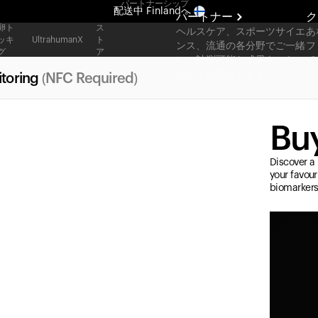
パートナーシップ
配送中
Finlandへ
パートナー
ク
卵ト
ス
ヘルスケア、スポーツサイエ
あ
まったく新しいUltrahuman体験。近日公開。
ッキ
ト
UltrahumanX
ンス、流通の各分野でご一緒
フ
グ
ア
配送中
Finlandへ
に、計測可能な成果をスケー
て
ルしてお届けします。
toring
(NFC Required)
Buy
Discover a 
your favour
biomarkers