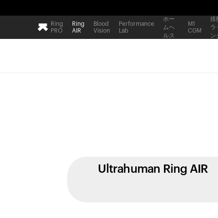
ホー
排
Ring
Ring
Blood
Performance
M1
ムヘ
ラ
PRO
AIR
Vision
Lab
CGM
ルス
ン
Ultrahuman Ring AIR