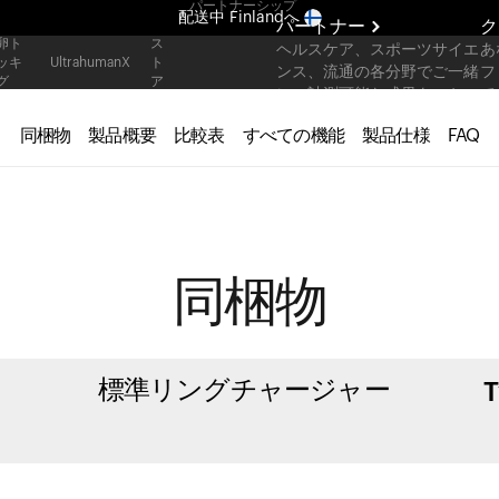
パートナーシップ
配送中
Finlandへ
パートナー
ク
卵ト
ス
ヘルスケア、スポーツサイエ
あ
まったく新しいUltrahuman体験。近日公開。
ッキ
ト
UltrahumanX
ンス、流通の各分野でご一緒
フ
グ
ア
配送中
Finlandへ
に、計測可能な成果をスケー
て
ルしてお届けします。
同梱物
製品概要
比較表
すべての機能
製品仕様
FAQ
同梱物
標準リングチャージャー
T