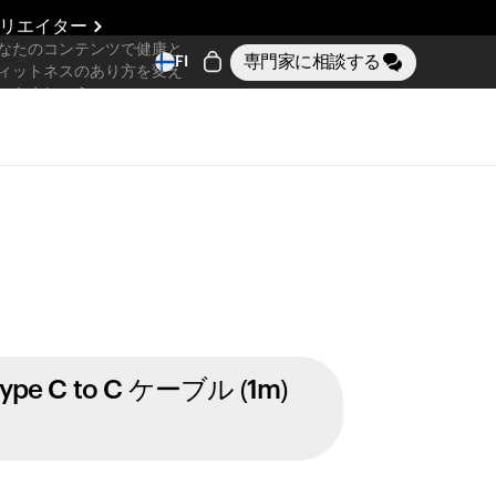
リエイター
なたのコンテンツで健康と
専門家に相談する
FI
ィットネスのあり方を変え
いきましょう
ype C to C ケーブル (1m)