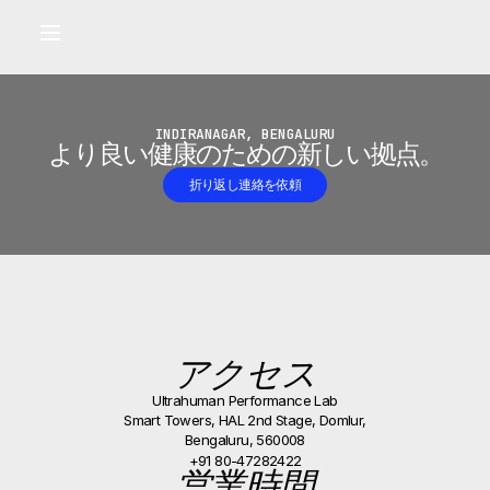
Built for longevity and athletic performance.
Signals captured by Performance Lab
BOOK A CALLBACK
•
INDIRANAGAR, BENGALURU
より良い健康のための新しい拠点。
折り返し連絡を依頼
アクセス
Ultrahuman Performance Lab
Smart Towers, HAL 2nd Stage, Domlur,
Bengaluru, 560008
+91 80-47282422
営業時間