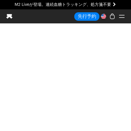
M2 Liveが登場。連続血糖トラッキング、処方箋不要
まったく新しいUltrahuman体験。近日公開。
先行予約
M2 Liveが登場。連続血糖トラッキング、処方箋不要
Ring PRO
Blood Vision
Performance Lab
ホームヘルス
M2 CGM
排卵トラッキング
UltrahumanX
HSA/FSA
ストア