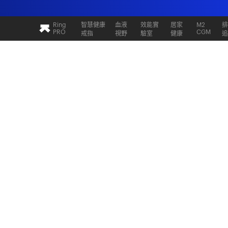
Ultrahuman：即時追蹤睡眠與恢復
Ring
智慧健康
血液
效能實
居家
M2
PRO
CGM
戒指
視野
驗室
健康