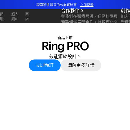
合作夥伴
探索班加羅爾的效能實驗室
立即探索
合作夥伴
創
全新 Ultrahuman 體驗。即將推出。
排卵
超人
商
與我們在醫療照護、運動科學與
加入
追蹤
類X
店
通路領域展開合作，以規模化交
變健
探索班加羅爾的效能實驗室
立即探索
付可衡量的成果。
新品上市
Ring PRO
效能源於設計。
立即預訂
瞭解更多詳情