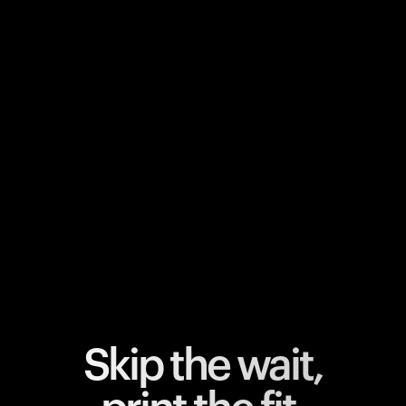
您的購物車是空的
看起來您還沒有加入任何商品。瀏覽我們的產品，開始選
購吧。
返回瀏覽
Skip the wait,