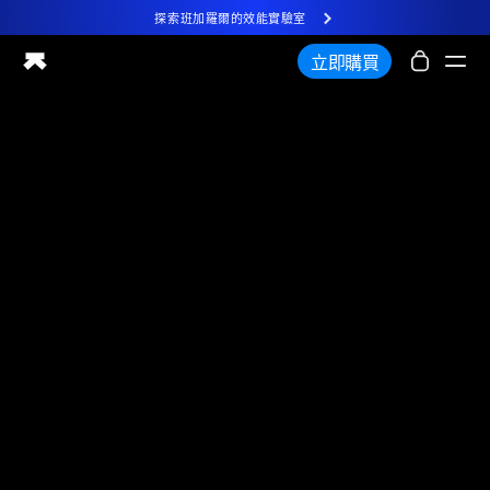
探索班加羅爾的效能實驗室
全新 Ultrahuman 體驗。即將推出。
立即購買
探索班加羅爾的效能實驗室
Ring PRO
智慧健康戒指
血液視野
效能實驗室
居家健康
M2 CGM
排卵追蹤
超人類X
商店
合作夥伴
合作夥伴