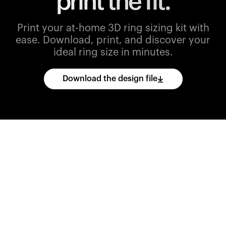
print the fit.
Print your at-home 3D ring sizing kit with
ease.
Download, print, and discover your
ideal ring size in minutes.
Download the design file
Download
the
CAD
files
and
import
them
into
your
3D
printing
software.
Print
various
ring
sizes