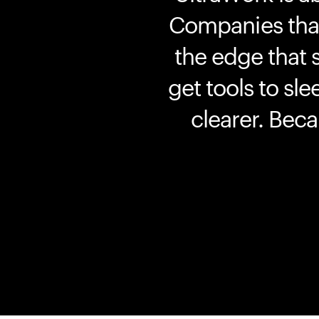
Companies that 
the edge that 
get tools to sle
clearer. Bec