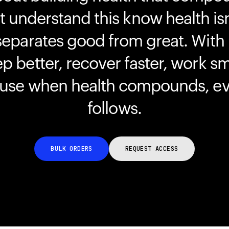
understand this know health isn
separates good from great. With
ep better, recover faster, work s
ause when health compounds, ev
follows.
BULK ORDERS
REQUEST ACCESS