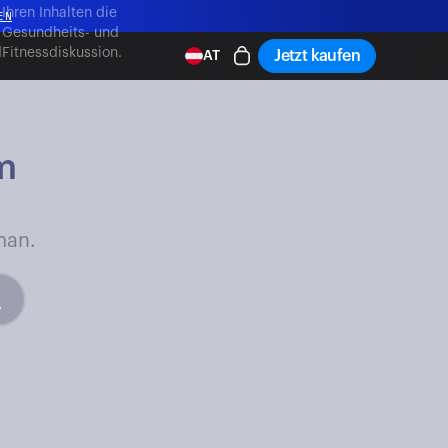
,
Ihren Inhalten die
EN
Gesundheits- und
d
Fitnessdiskussion.
Jetzt kaufen
AT
EN
m
man.