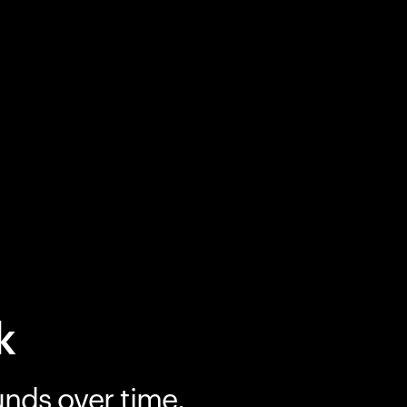
k
unds over time.