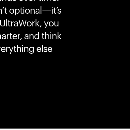
’t optional—it’s
 UltraWork, you
marter, and think
erything else