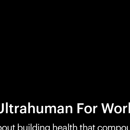
Ultrahuman For Wor
bout building health that compo