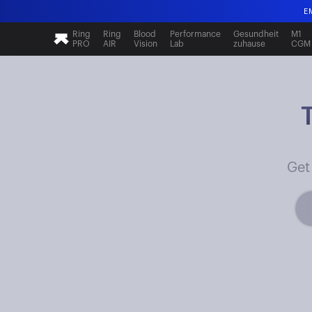
E
Ring
Ring
Blood
Performance
Gesundheit
M1
PRO
AIR
Vision
Lab
zuhause
CGM
E
Get