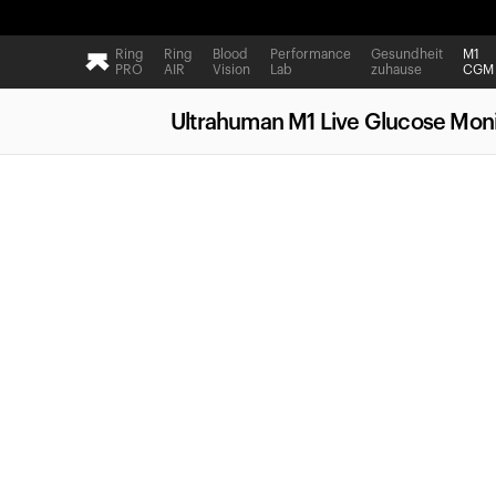
Ring
Ring
Blood
Performance
Gesundheit
M1
PRO
AIR
Vision
Lab
zuhause
CGM
Ultrahuman M1 Live Glucose Moni