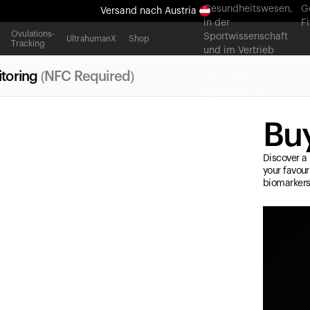
Gesundheitswesen,
G
Versand
nach Austria
in der
F
Ganz neues Ultrahuman-Erlebnis. Demnächst.
Ovulations-
Sportwissenschaft
UltrahumanX
Shop
Tracking
und im Vertrieb
Versand
nach Austria
zusammen, um
toring
(NFC Required)
messbare
Ergebnisse in
großem Maßstab zu
liefern.
Buy
Discover a 
your favour
biomarkers