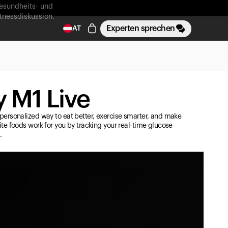
esundheits- und
itnessdiskussion.
Experten sprechen
AT
 M1 Live
personalized way to eat better, exercise smarter, and make
ite foods work for you by tracking your real-time glucose
.