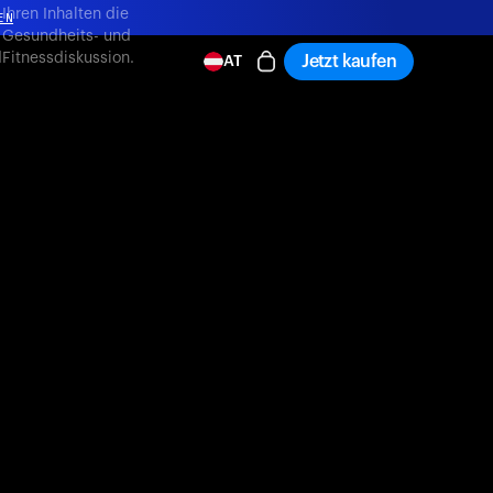
,
Ihren Inhalten die
EN
Gesundheits- und
d
Fitnessdiskussion.
Jetzt kaufen
AT
EN