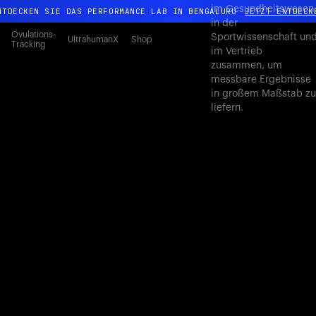
im Gesundheitswesen
NTDECKEN SIE DAS PERFORMANCE LAB IN BENGALURU
JETZT ENTDECK
in der
Ganz neues Ultrahuman-Erlebnis. Demnächst.
Ovulations-
Sportwissenschaft un
UltrahumanX
Shop
Tracking
im Vertrieb
NTDECKEN SIE DAS PERFORMANCE LAB IN BENGALURU
JETZT ENTDECK
zusammen, um
messbare Ergebnisse
in großem Maßstab zu
liefern.